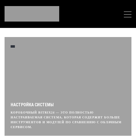
НАСТРОЙКА СИСТЕМЫ
КОРОБОЧНЫЙ BITRIX24 — ЭТО ПОЛНОСТЬЮ
НАСТРАИВАЕМАЯ СИСТЕМА, КОТОРАЯ СОДЕРЖИТ БОЛЬШЕ
ИНСТРУМЕНТОВ И МОДУЛЕЙ ПО СРАВНЕНИЮ С ОБЛАЧНЫМ
СЕРВИСОМ.